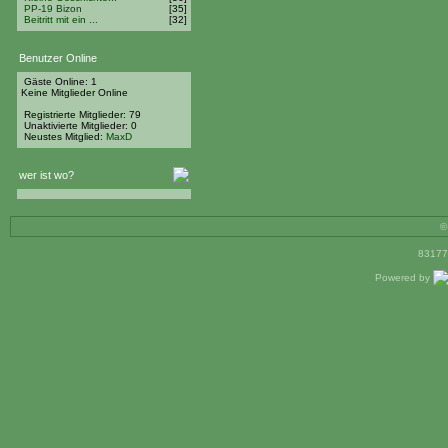
PP-19 Bizon
[35]
Beitritt mit ein ...
[32]
Benutzer Online
Gäste Online: 1
Keine Mitglieder Online
Registrierte Mitglieder: 79
Unaktivierte Mitglieder: 0
Neustes Mitglied:
MaxD
wer ist wo?
©
83177
Powered by