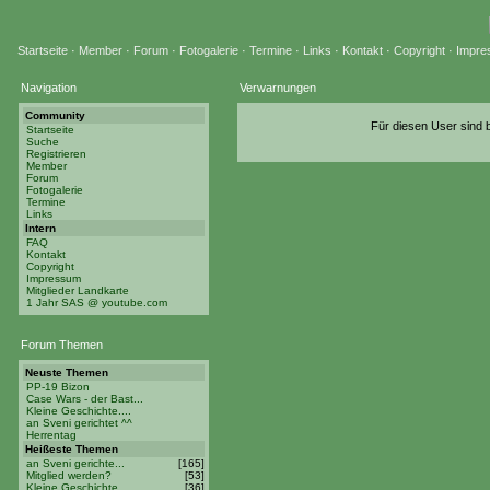
Startseite
·
Member
·
Forum
·
Fotogalerie
·
Termine
·
Links
·
Kontakt
·
Copyright
·
Impre
Navigation
Verwarnungen
Community
Für diesen User sind 
Startseite
Suche
Registrieren
Member
Forum
Fotogalerie
Termine
Links
Intern
FAQ
Kontakt
Copyright
Impressum
Mitglieder Landkarte
1 Jahr SAS @ youtube.com
Forum Themen
Neuste Themen
PP-19 Bizon
Case Wars - der Bast...
Kleine Geschichte....
an Sveni gerichtet ^^
Herrentag
Heißeste Themen
an Sveni gerichte...
[165]
Mitglied werden?
[53]
Kleine Geschichte...
[36]