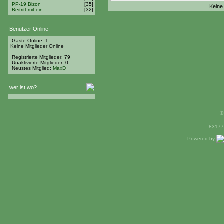
PP-19 Bizon
[35]
Keine
Beitritt mit ein ...
[32]
Benutzer Online
Gäste Online: 1
Keine Mitglieder Online
Registrierte Mitglieder: 79
Unaktivierte Mitglieder: 0
Neustes Mitglied:
MaxD
wer ist wo?
©
83177
Powered by