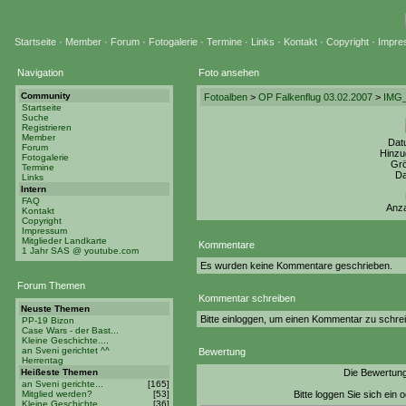
Startseite
·
Member
·
Forum
·
Fotogalerie
·
Termine
·
Links
·
Kontakt
·
Copyright
·
Impre
Navigation
Foto ansehen
Community
Fotoalben
>
OP Falkenflug 03.02.2007
>
IMG_
Startseite
Suche
Registrieren
Member
Dat
Forum
Hinzu
Fotogalerie
Grö
Termine
Da
Links
Intern
FAQ
Anza
Kontakt
Copyright
Impressum
Mitglieder Landkarte
Kommentare
1 Jahr SAS @ youtube.com
Es wurden keine Kommentare geschrieben.
Forum Themen
Kommentar schreiben
Neuste Themen
Bitte einloggen, um einen Kommentar zu schre
PP-19 Bizon
Case Wars - der Bast...
Kleine Geschichte....
an Sveni gerichtet ^^
Bewertung
Herrentag
Heißeste Themen
Die Bewertung 
an Sveni gerichte...
[165]
Mitglied werden?
[53]
Bitte loggen Sie sich ein
Kleine Geschichte...
[36]